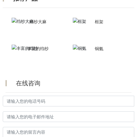
绉纱大麻
框架
丰富的绉纱
铜氨
在线咨询