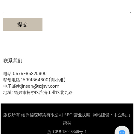
提交
联系我们
电话:
0575-85320900
移动电话:
15991864600
(谢小姐)
电子邮件:
jinsen@sxjsyr.com
地址: 绍兴市柯桥区滨海工业区北九路
版权所有 绍兴锦森印染有限公司
SEO
营业执照
网站建设：
中企动力
绍兴
浙ICP备18028346号-1