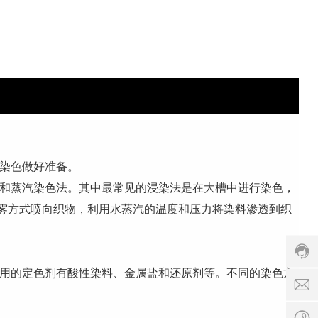
客
的染色做好准备。
服
饱和蒸汽染色法。其中最常见的浸染法是在大槽中进行染色，
热
线:
雾方式喷向织物，利用水蒸汽的温度和压力将染料渗透到织
0575
853
服
务
常用的定色剂有酸性染料、金属盐和还原剂等。不同的染色方
时
j
间:
8:00
8