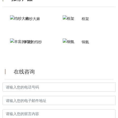
绉纱大麻
框架
丰富的绉纱
铜氨
在线咨询