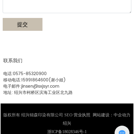
提交
联系我们
电话:
0575-85320900
移动电话:
15991864600
(谢小姐)
电子邮件:
jinsen@sxjsyr.com
地址: 绍兴市柯桥区滨海工业区北九路
版权所有 绍兴锦森印染有限公司
SEO
营业执照
网站建设：
中企动力
绍兴
浙ICP备18028346号-1